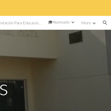
ion
🎓Alumnado
📄Documentación Para Educación Física
More
s