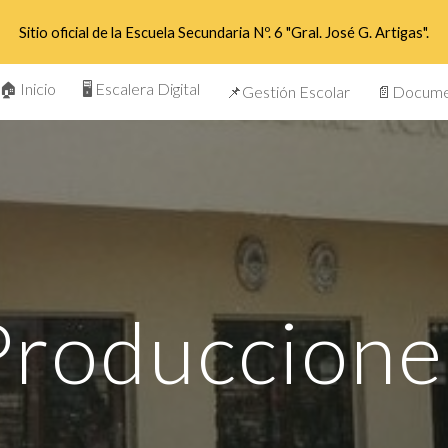
Sitio oficial de la Escuela Secundaria Nº. 6 "Gral. José G. Artigas".
ip to main content
Skip to navigat
🏠 Inicio
🖥️ Escalera Digital
📌Gestión Escolar
Produccione